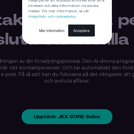
tredje parter att anpassa annonser efter dina
JEX CORE Sales
intressen och dela information via sociala
medier. För mer information, se vår
takt med rätt p
integritets- och cookiepolicy
.
Mer information
Acceptera
luta värdefulla
ningen av din försäljningsprocess. Den AI-drivna progra
når rätt kontaktpersoner. Och tar automatiskt den först
 e-post. På så sätt kan du fokusera på det viktigaste: at
och avsluta affärer.
Upptäck JEX CORE Sales