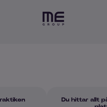
praktiken
Du hittar allt
pla