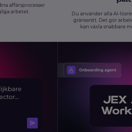
dina affärsprocesser
liga arbetet.
Du använder alla AI-lösn
gränssnitt. Det gör arbe
kan växla snabbare mel