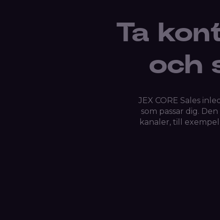
Ta kon
och s
JEX CORE Sales inled
som passar dig. Den 
kanaler, till exempel