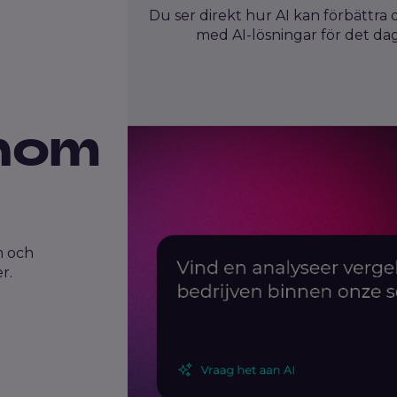
Du ser direkt hur AI kan förbättra 
med AI-lösningar för det dag
inom
m och
r.