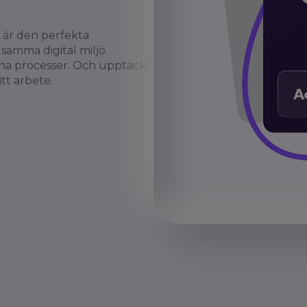
E är den perfekta
samma digital miljö.
erna processer. Och upptäck
itt arbete.