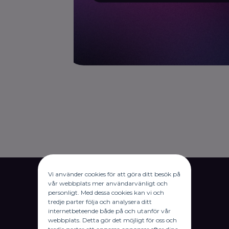
Vi använder cookies för att göra ditt besök på
vår webbplats mer användarvänligt och
personligt. Med dessa cookies kan vi och
tredje parter följa och analysera ditt
internetbeteende både på och utanför vår
webbplats. Detta gör det möjligt för oss och