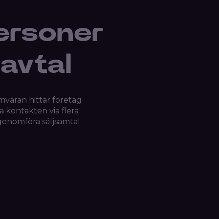
ersoner
 avtal
mvaran hittar företag
a kontakten via flera
t genomföra säljsamtal