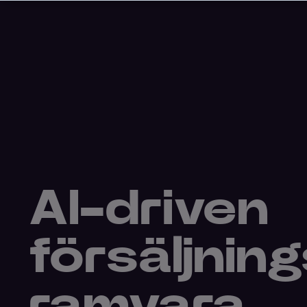
Lösningar
Om JEX
AI-driven
försäljnin
ramvara