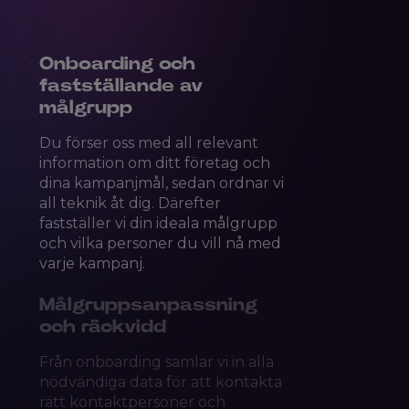
Onboarding och
fastställande av
målgrupp
Du förser oss med all relevant
information om ditt företag och
dina kampanjmål, sedan ordnar vi
all teknik åt dig. Därefter
fastställer vi din ideala målgrupp
och vilka personer du vill nå med
varje kampanj.
Målgruppsanpassning
och räckvidd
Från onboarding samlar vi in alla
nödvändiga data för att kontakta
rätt kontaktpersoner och