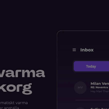
 varma
nkorg
tematiskt varma
r anställa