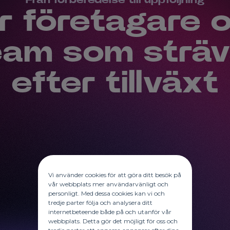
Från förberedelse till uppföljning
r företagare 
eam som sträv
efter tillväxt
Vi använder cookies för att göra ditt besök på
vår webbplats mer användarvänligt och
personligt. Med dessa cookies kan vi och
tredje parter följa och analysera ditt
internetbeteende både på och utanför vår
webbplats. Detta gör det möjligt för oss och