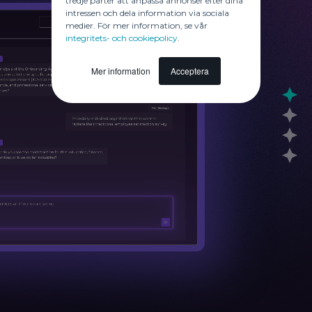
tredje parter att anpassa annonser efter dina
intressen och dela information via sociala
medier. För mer information, se vår
integritets- och cookiepolicy
.
Mer information
Acceptera