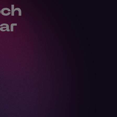
och
ar