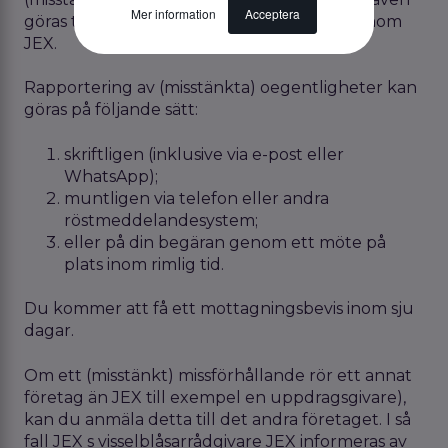
Mer information
Acceptera
göras till hans eller hennes närmaste chef inom
JEX.
Rapportering av (misstänkta) oegentligheter kan
göras på följande sätt:
skriftligen (inklusive via e-post eller
WhatsApp);
muntligen via telefon eller andra
röstmeddelandesystem;
eller på din begäran genom ett möte på
plats inom rimlig tid.
Du kommer att få ett mottagningsbevis inom sju
dagar.
Om ett (misstänkt) missförhållande rör ett annat
företag än JEX till exempel en uppdragsgivare),
kan du anmäla detta till det andra företaget. I så
fall JEX s visselblåsarrådgivare JEX informeras av