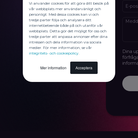
Vi använder cookies för att göra ditt besök på
E-pos
vår webbplats mer användarvänligt och
personligt. Med dessa cookies kan vi och
tredje parter följa och analysera ditt
Medd
internetbeteende både på och utanför vår
webbplats. Detta gör det möjligt för oss och
tredje parter att anpassa annonser efter dina
intressen och dela information via sociala
medier. För mer information, se vår
Dina up
integritets- och cookiepolicy
.
förfråg
informa
Mer information
Acceptera