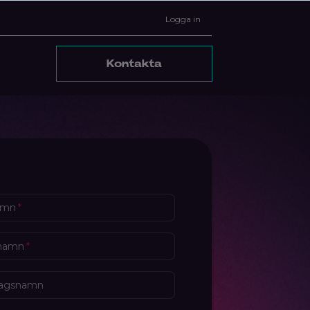
Logga in
Kontakta
amn
*
rnamn
*
tagsnamn