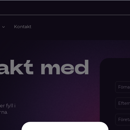
Kontakt
takt med
Förn
Efte
r fyll i
ärna
.
Före